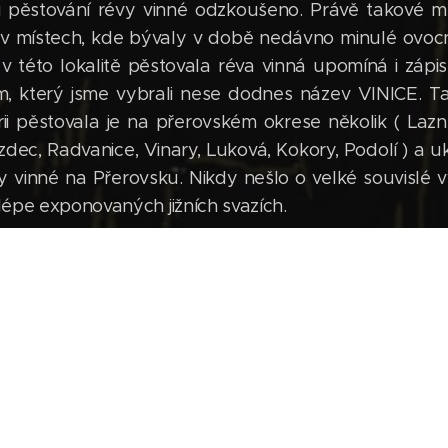
i pěstování révy vinné odzkoušeno. Právě takové m
, v místech, kde bývaly v době nedávno minulé ovocn
 v této lokalitě pěstovala réva vinná upomíná i zá
ím, který jsme vybrali nese dodnes název VINICE. T
torii pěstovala je na přerovském okrese několik ( Lazn
zdec, Radvanice, Vinary, Luková, Kokory, Podolí ) a 
évy vinné na Přerovsku. Nikdy nešlo o velké souvislé
lépe exponovaných jižních svazích.
s tolikráte zmiňovaným globálním oteplováním, kdy 
průměrná roční teplota o 0,65°C je nasnadě znovu
ce. Pozemek, na kterém se prakticky nikdy intenzivn
 na 30 let od města Přerov a nesmírně si vážíme pr
tíme to samozřejmě jako obrovský závazek. Proto 
schválenými pro biologickou produkci hroznů.
čení herbicidů, všech syntetických hnojiv a pesticidů