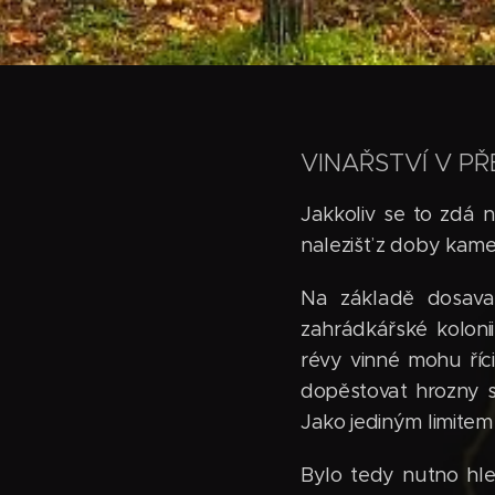
VINAŘSTVÍ V PŘ
Jakkoliv se to zdá 
nalezišť z doby kame
Na základě dosava
zahrádkářské kolon
révy vinné mohu říc
dopěstovat hrozny s
Jako jediným limitem
Bylo tedy nutno hled