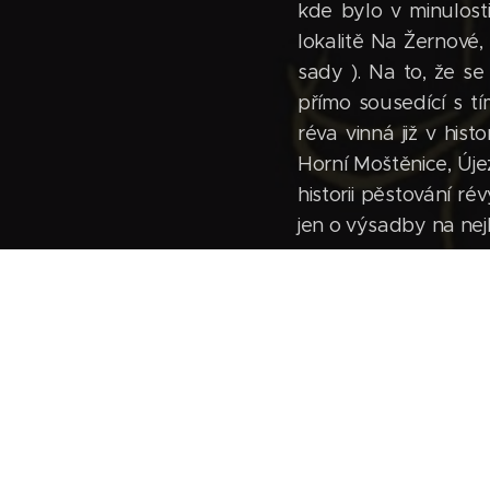
kde bylo v minulost
lokalitě Na Žernové
sady ). Na to, že se
přímo sousedící s t
réva vinná již v his
Horní Moštěnice, Úje
historii pěstování r
jen o výsadby na nej
Dnes v souvislosti 
stoupla v Přerově 
zavedení této tradi
dostali do pronájmu
půdě hospodařit. Cí
pouze prostředky 
hospodaření je vylou