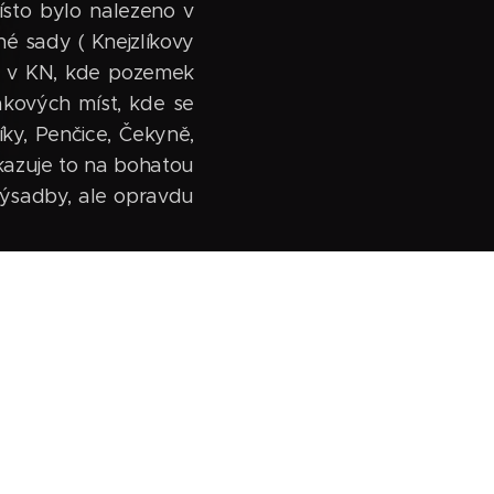
ísto bylo nalezeno v
é sady ( Knejzlíkovy
pis v KN, kde pozemek
akových míst, kde se
íky, Penčice, Čekyně,
ukazuje to na bohatou
 výsadby, ale opravdu
za posledních 20 let
 uvažovat o zpětném
ě nehospodařilo jsme
ivilegia na takovéto
je vinice ošetřována
 Samozřejmostí při
.