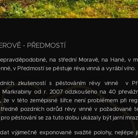
EROVĚ - PŘEDMOSTÍ
nepravděpodobné, na střední Moravě, na Hané, v m
nné, v Předmostí se pěstuje réva vinná a vyrábí víno.
dních zkušeností s pěstováním révy vinné v Př
ii Markrabiny od r. 2007 odzkoušeno na 40 převá
i, že v této zeměpisné šířce není problémem při r
tředně pozdních odrůd révy vinné v požadované tec
 pro pěstování se za tuto dobu ukázaly být jarní mraz
at výjimečně exponované svažité polohy, nejlépe již 