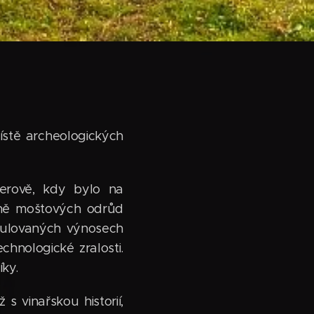
ístě archeologických
erově, kdy bylo na
žně moštových odrůd
egulovaných výnosech
hnologické zralosti.
íky.
s vinařskou historií,